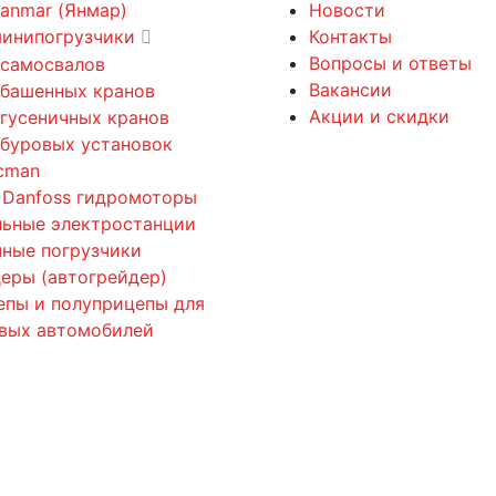
Yanmar (Янмар)
Новости
минипогрузчики
Контакты
Вопросы и ответы
 самосвалов
Вакансии
 башенных кранов
Акции и скидки
 гусеничных кранов
 буровых установок
cman
 Danfoss гидромоторы
льные электростанции
ные погрузчики
еры (автогрейдер)
епы и полуприцепы для
овых автомобилей