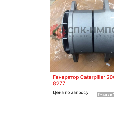
ния масла для
Генератор Caterpillar 20
нераторов 622-
8277
вух контактн...
Цена по запросу
Купить в 
Купить в 1 клик