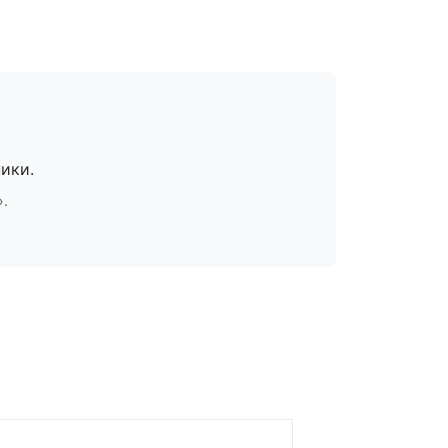
ики.
».