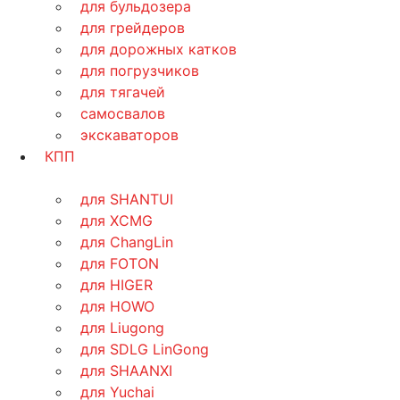
для бульдозера
для грейдеров
для дорожных катков
для погрузчиков
для тягачей
самосвалов
экскаваторов
КПП
для SHANTUI
для XCMG
для ChangLin
для FOTON
для HIGER
для HOWO
для Liugong
для SDLG LinGong
для SHAANXI
для Yuchai