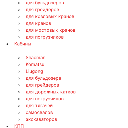
для бульдозеров
для грейдеров
для козловых кранов
для кранов
для мостовых кранов
для погрузчиков
Кабины
Shacman
Komatsu
Liugong
для бульдозера
для грейдеров
для дорожных катков
для погрузчиков
для тягачей
самосвалов
экскаваторов
КПП