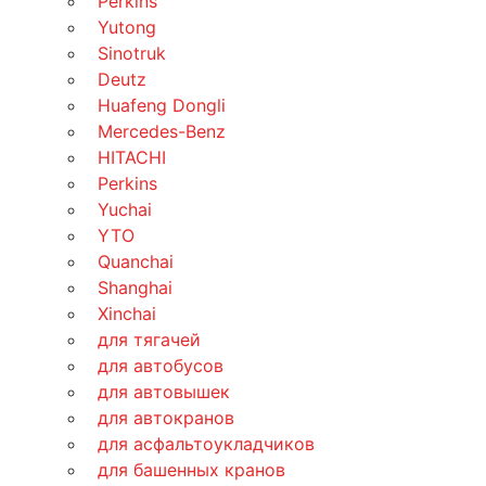
Perkins
Yutong
Sinotruk
Deutz
Huafeng Dongli
Mercedes-Benz
HITACHI
Perkins
Yuchai
YTO
Quanchai
Shanghai
Xinchai
для тягачей
для автобусов
для автовышек
для автокранов
для асфальтоукладчиков
для башенных кранов