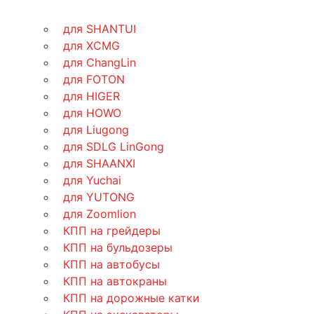
для SHANTUI
для XCMG
для ChangLin
для FOTON
для HIGER
для HOWO
для Liugong
для SDLG LinGong
для SHAANXI
для Yuchai
для YUTONG
для Zoomlion
КПП на грейдеры
КПП на бульдозеры
КПП на автобусы
КПП на автокраны
КПП на дорожные катки