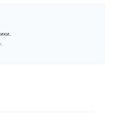
ики.
».