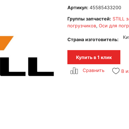
Артикул:
45585433200
Группы запчастей:
STILL 
погрузчиков
,
Оси для пог
Ки
Страна изготовитель
Купить в 1 клик
В и