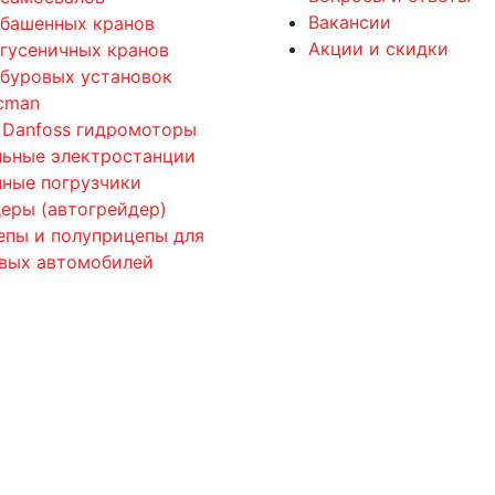
Вакансии
 башенных кранов
Акции и скидки
 гусеничных кранов
 буровых установок
cman
 Danfoss гидромоторы
льные электростанции
ные погрузчики
еры (автогрейдер)
епы и полуприцепы для
овых автомобилей