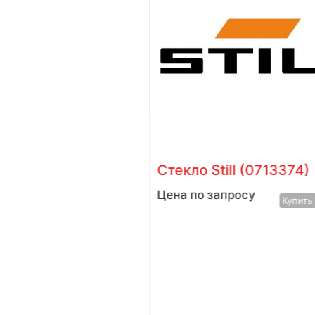
шный Still R70-
Стекло Still (0713374)
Цена по запросу
Купить в 
у
Купить в 1 клик