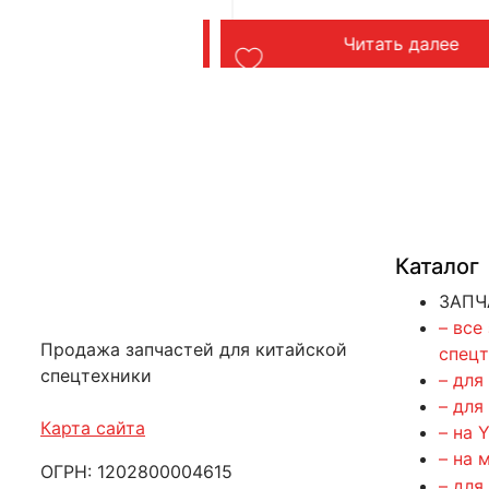
ть далее
Читать далее
Каталог
ЗАПЧ
– все
Продажа запчастей для китайской
спец
спецтехники
– для
– для
Карта сайта
– на 
– на 
ОГРН: 1202800004615
– для