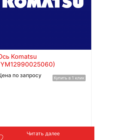
Ось Komatsu
(YM12990025060)
Цена по запросу
Купить в 1 клик
Читать далее