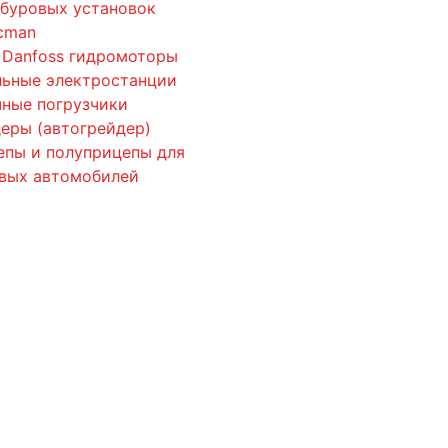
 буровых установок
cman
 Danfoss гидромоторы
льные электростанции
ные погрузчики
еры (автогрейдер)
епы и полуприцепы для
овых автомобилей