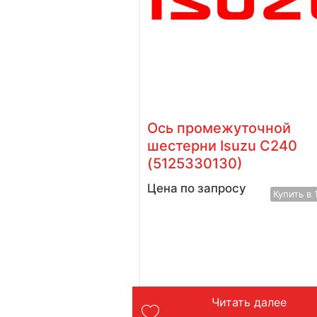
issan
Ось промежуточной
)
шестерни Isuzu C240
(5125330130)
у
Купить в 1 клик
Цена по запросу
Купить в 
ть далее
Читать далее