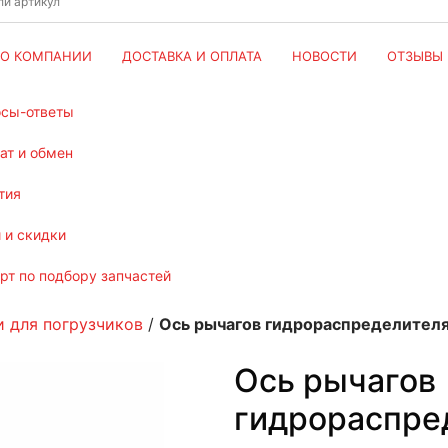
О КОМПАНИИ
ДОСТАВКА И ОПЛАТА
НОВОСТИ
ОТЗЫВЫ
осы-ответы
рат и обмен
тия
и и скидки
ерт по подбору запчастей
и для погрузчиков
/
Ось рычагов гидрораспределителя 
Ось рычагов
гидрораспред