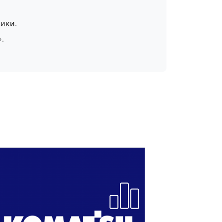
ики.
».