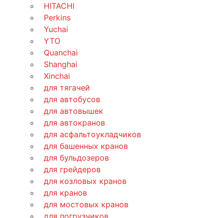
HITACHI
Perkins
Yuchai
YTO
Quanchai
Shanghai
Xinchai
для тягачей
для автобусов
для автовышек
для автокранов
для асфальтоукладчиков
для башенных кранов
для бульдозеров
для грейдеров
для козловых кранов
для кранов
для мостовых кранов
для погрузчиков