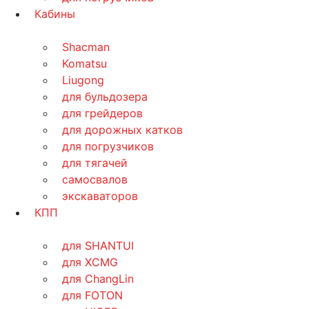
Кабины
Shacman
Komatsu
Liugong
для бульдозера
для грейдеров
для дорожных катков
для погрузчиков
для тягачей
самосвалов
экскаваторов
КПП
для SHANTUI
для XCMG
для ChangLin
для FOTON