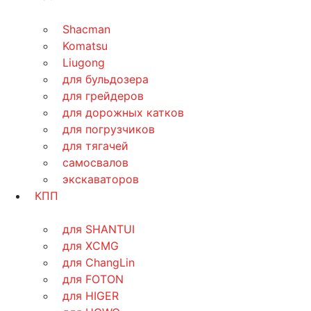
Shacman
Komatsu
Liugong
для бульдозера
для грейдеров
для дорожных катков
для погрузчиков
для тягачей
самосвалов
экскаваторов
КПП
для SHANTUI
для XCMG
для ChangLin
для FOTON
для HIGER