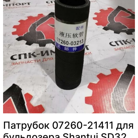
Патрубок 07260-21411 для
бульдозера Shantui SD32