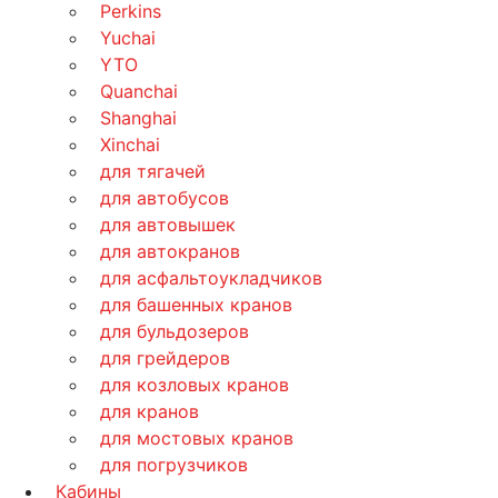
Perkins
Yuchai
YTO
Quanchai
Shanghai
Xinchai
для тягачей
для автобусов
для автовышек
для автокранов
для асфальтоукладчиков
для башенных кранов
для бульдозеров
для грейдеров
для козловых кранов
для кранов
для мостовых кранов
для погрузчиков
Кабины