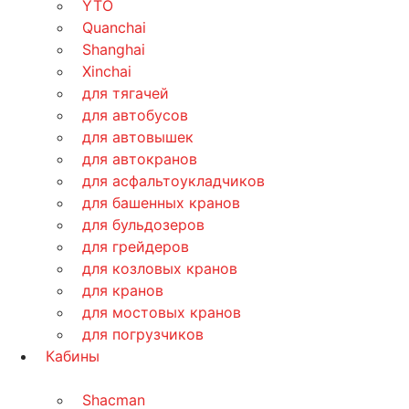
YTO
Quanchai
Shanghai
Xinchai
для тягачей
для автобусов
для автовышек
для автокранов
для асфальтоукладчиков
для башенных кранов
для бульдозеров
для грейдеров
для козловых кранов
для кранов
для мостовых кранов
для погрузчиков
Кабины
Shacman