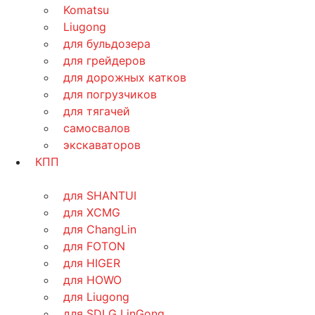
Komatsu
Liugong
для бульдозера
для грейдеров
для дорожных катков
для погрузчиков
для тягачей
самосвалов
экскаваторов
КПП
для SHANTUI
для XCMG
для ChangLin
для FOTON
для HIGER
для HOWO
для Liugong
для SDLG LinGong