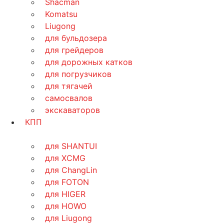
Shacman
Komatsu
Liugong
для бульдозера
для грейдеров
для дорожных катков
для погрузчиков
для тягачей
самосвалов
экскаваторов
КПП
для SHANTUI
для XCMG
для ChangLin
для FOTON
для HIGER
для HOWO
для Liugong