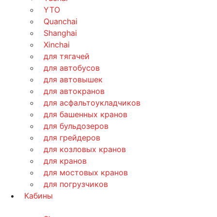
YTO
Quanchai
Shanghai
Xinchai
для тягачей
для автобусов
для автовышек
для автокранов
для асфальтоукладчиков
для башенных кранов
для бульдозеров
для грейдеров
для козловых кранов
для кранов
для мостовых кранов
для погрузчиков
Кабины