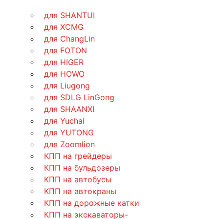
для SHANTUI
для XCMG
для ChangLin
для FOTON
для HIGER
для HOWO
для Liugong
для SDLG LinGong
для SHAANXI
для Yuchai
для YUTONG
для Zoomlion
КПП на грейдеры
КПП на бульдозеры
КПП на автобусы
КПП на автокраны
КПП на дорожные катки
КПП на экскаваторы-