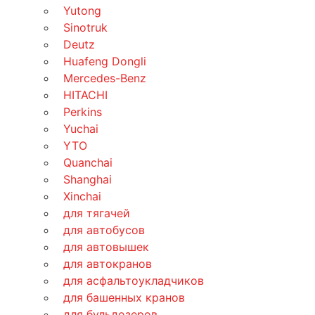
Yutong
Sinotruk
Deutz
Huafeng Dongli
Mercedes-Benz
HITACHI
Perkins
Yuchai
YTO
Quanchai
Shanghai
Xinchai
для тягачей
для автобусов
для автовышек
для автокранов
для асфальтоукладчиков
для башенных кранов
для бульдозеров