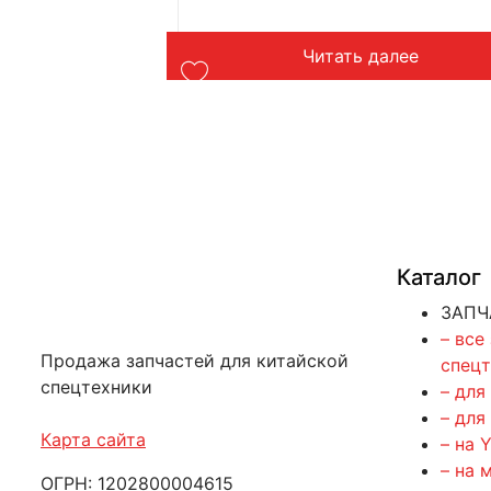
лее
Читать далее
Каталог
ЗАПЧ
– все
Продажа запчастей для китайской
спец
спецтехники
– для
– для
Карта сайта
– на 
– на 
ОГРН: 1202800004615