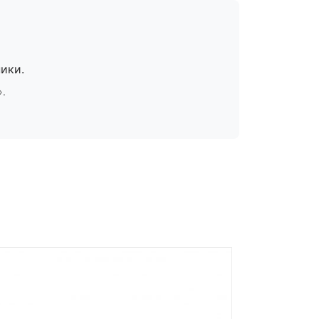
ики.
».