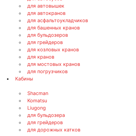
для автовышек
для автокранов
для асфальтоукладчиков
для башенных кранов
для бульдозеров
для грейдеров
для козловых кранов
для кранов
для мостовых кранов
для погрузчиков
Кабины
Shacman
Komatsu
Liugong
для бульдозера
для грейдеров
для дорожных катков