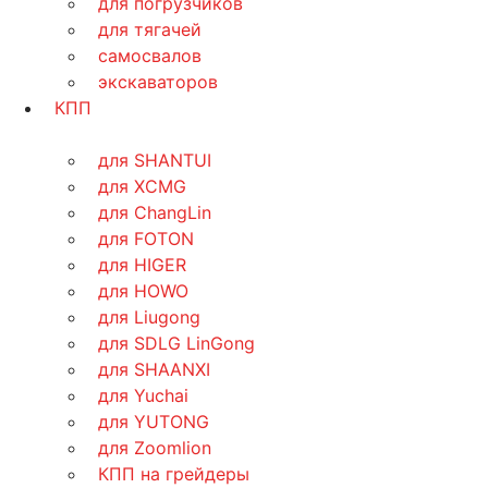
для погрузчиков
для тягачей
самосвалов
экскаваторов
КПП
для SHANTUI
для XCMG
для ChangLin
для FOTON
для HIGER
для HOWO
для Liugong
для SDLG LinGong
для SHAANXI
для Yuchai
для YUTONG
для Zoomlion
КПП на грейдеры