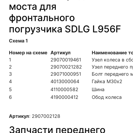
моста для
фронтального
погрузчика SDLG L956F
Схема 1
Номер на схеме
Артикул
Наименование т
1
29070019461
Узел колеса в сб
2
29070021282
Узел переднего 
3
29071000951
Болт переднего 
4
4013000064
Гайка М30х2
5
4110000582
Шина
6
4190000412
Обод колеса
Артикул
: 2907002128
Запчасти переднего