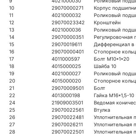
9
4021000030
Роликовый подш
10
29070000271
Корпус подшипн
11
4021000032
Роликовый подш
12
29070023342
Кронштейн
13
4021000036
Роликовый подш
14
29070000351
Регулировочная 
15
29070019611
Дифференциал в 
16
29070000401
Стопорное коль
17
4011000597
Болт М10*1*20
18
4015000025
Шайба 10
19
4021000027
Роликовый подш
20
4015000020
Стопорное коль
21
29070009501
Болт
22
4013000198
Гайка М16*1,5-10
24
21909003501
Ведомая коничес
25
29070022561
Втулка
26
29070022481
Уплотнительная 
27
29070026211
Уплотнительная 
28
29070022501
Уплотнительная 