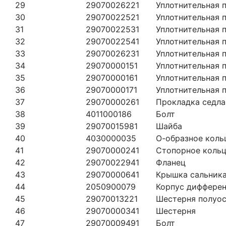
29
29070026221
Уплотнительная 
30
29070022521
Уплотнительная 
31
29070022531
Уплотнительная 
32
29070022541
Уплотнительная 
33
29070026231
Уплотнительная 
34
29070000151
Уплотнительная 
35
29070000161
Уплотнительная 
36
29070000171
Уплотнительная 
37
29070000261
Прокладка седла
38
4011000186
Болт
39
29070015981
Шайба
40
4030000035
О-образное коль
41
29070000241
Стопорное коль
42
29070022941
Фланец
43
29070000641
Крышка сальник
44
2050900079
Корпус диффере
45
29070013221
Шестерня полуо
46
29070000341
Шестерня
47
29070009491
Болт