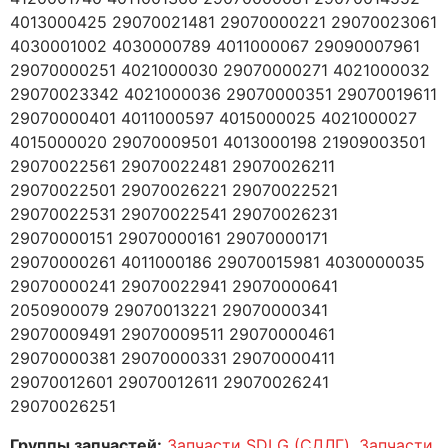
4013000425 29070021481 29070000221 29070023061
4030001002 4030000789 4011000067 29090007961
29070000251 4021000030 29070000271 4021000032
29070023342 4021000036 29070000351 29070019611
29070000401 4011000597 4015000025 4021000027
4015000020 29070009501 4013000198 21909003501
29070022561 29070022481 29070026211
29070022501 29070026221 29070022521
29070022531 29070022541 29070026231
29070000151 29070000161 29070000171
29070000261 4011000186 29070015981 4030000035
29070000241 29070022941 29070000641
2050900079 29070013221 29070000341
29070009491 29070009511 29070000461
29070000381 29070000331 29070000411
29070012601 29070012611 29070026241
29070026251
Группы запчастей:
Запчасти SDLG (СДЛГ)
,
Запчасти