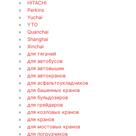
HITACHI
Perkins
Yuchai
YTO
Quanchai
Shanghai
Xinchai
для тягачей
для автобусов
для автовышек
для автокранов
для асфальтоукладчиков
для башенных кранов
для бульдозеров
для грейдеров
для козловых кранов
для кранов
для мостовых кранов
для погрузчиков