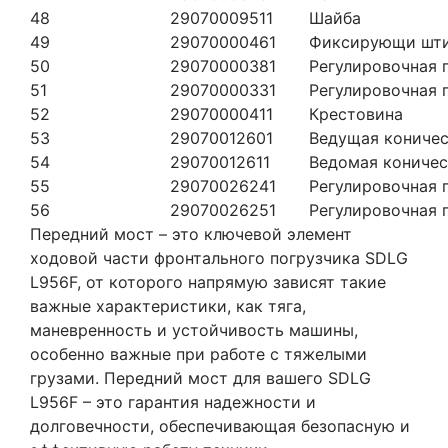
48
29070009511
Шайба
49
29070000461
Фиксирующи шт
50
29070000381
Регулировочная 
51
29070000331
Регулировочная 
52
29070000411
Крестовина
53
29070012601
Ведущая коничес
54
29070012611
Ведомая коничес
55
29070026241
Регулировочная 
56
29070026251
Регулировочная 
Передний мост – это ключевой элемент
ходовой части фронтального погрузчика SDLG
L956F, от которого напрямую зависят такие
важные характеристики, как тяга,
маневренность и устойчивость машины,
особенно важные при работе с тяжелыми
грузами. Передний мост для вашего SDLG
L956F – это гарантия надежности и
долговечности, обеспечивающая безопасную и