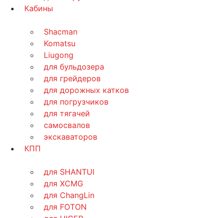
Кабины
Shacman
Komatsu
Liugong
для бульдозера
для грейдеров
для дорожных катков
для погрузчиков
для тягачей
самосвалов
экскаваторов
КПП
для SHANTUI
для XCMG
для ChangLin
для FOTON