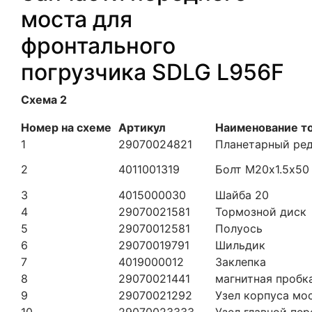
моста для
фронтального
погрузчика SDLG L956F
Схема 2
Номер на схеме
Артикул
Наименование т
1
29070024821
Планетарный ред
2
4011001319
Болт М20х1.5х50
3
4015000030
Шайба 20
4
29070021581
Тормозной диск
5
29070012581
Полуось
6
29070019791
Шильдик
7
4019000012
Заклепка
8
29070021441
магнитная пробк
9
29070021292
Узел корпуса мо
10
29070023333
Узел главной пе