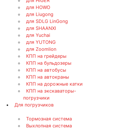
для HIGER
для HOWO
для Liugong
для SDLG LinGong
для SHAANXI
для Yuchai
для YUTONG
для Zoomlion
КПП на грейдеры
КПП на бульдозеры
КПП на автобусы
КПП на автокраны
КПП на дорожные катки
КПП на экскаваторы-
погрузчики
Для погрузчиков
Тормозная система
Выхлопная система