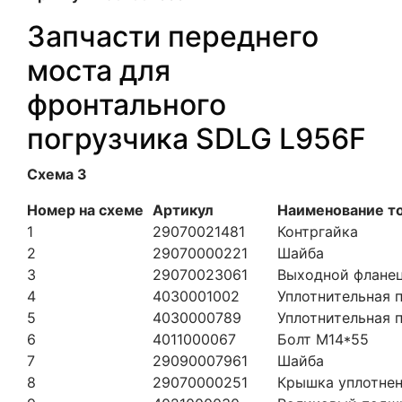
Запчасти переднего
моста для
фронтального
погрузчика SDLG L956F
Схема 3
Номер на схеме
Артикул
Наименование т
1
29070021481
Контргайка
2
29070000221
Шайба
3
29070023061
Выходной флане
4
4030001002
Уплотнительная 
5
4030000789
Уплотнительная 
6
4011000067
Болт М14*55
7
29090007961
Шайба
8
29070000251
Крышка уплотне