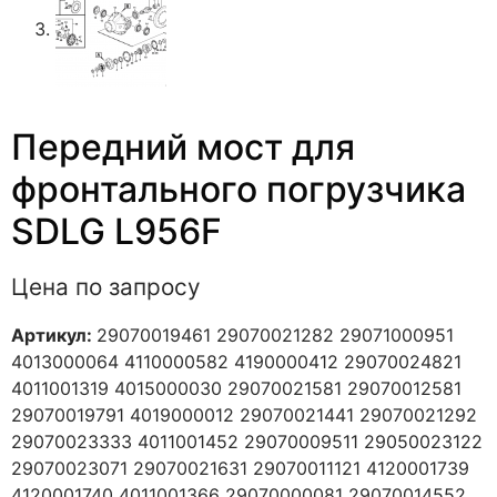
Передний мост для
фронтального погрузчика
SDLG L956F
Цена по запросу
Артикул:
29070019461 29070021282 29071000951
4013000064 4110000582 4190000412 29070024821
4011001319 4015000030 29070021581 29070012581
29070019791 4019000012 29070021441 29070021292
29070023333 4011001452 29070009511 29050023122
29070023071 29070021631 29070011121 4120001739
4120001740 4011001366 29070000081 29070014552