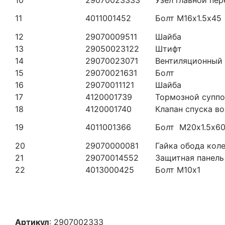
11
4011001452
Болт М16х1.5х45
12
29070009511
Шайба
13
29050023122
Штифт
14
29070023071
Вентиляционный 
15
29070021631
Болт
16
29070011121
Шайба
17
4120001739
Тормозной суппо
18
4120001740
Клапан спуска в
19
4011001366
Болт М20х1.5х6
20
29070000081
Гайка обода кол
21
29070014552
Защитная панель
22
4013000425
Болт М10х1
Артикул
: 2907002333