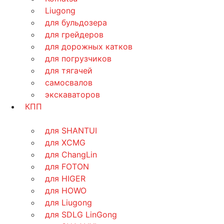
Liugong
для бульдозера
для грейдеров
для дорожных катков
для погрузчиков
для тягачей
самосвалов
экскаваторов
КПП
для SHANTUI
для XCMG
для ChangLin
для FOTON
для HIGER
для HOWO
для Liugong
для SDLG LinGong