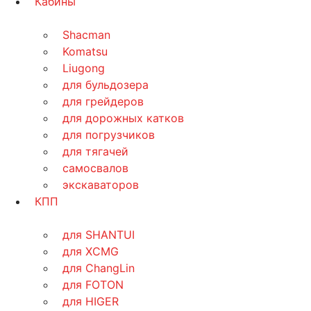
Кабины
Shacman
Komatsu
Liugong
для бульдозера
для грейдеров
для дорожных катков
для погрузчиков
для тягачей
самосвалов
экскаваторов
КПП
для SHANTUI
для XCMG
для ChangLin
для FOTON
для HIGER