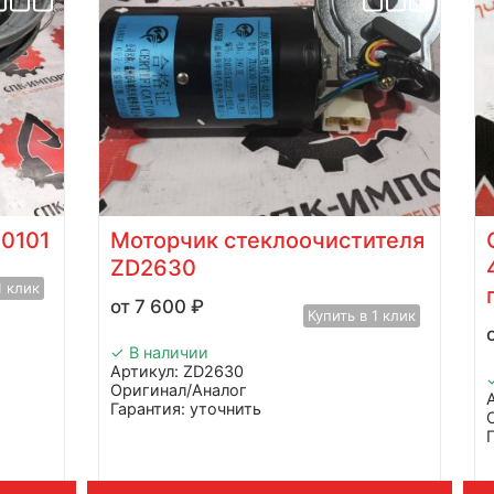
0101
Моторчик стеклоочистителя
ZD2630
1 клик
7 600
₽
Купить в 1 клик
✓ В наличии
Артикул: ZD2630
Оригинал/Аналог
Гарантия: уточнить
Производитель: Advanced
Страна: Китай
Применение: HELI CPCD120
Вес: 5 кг