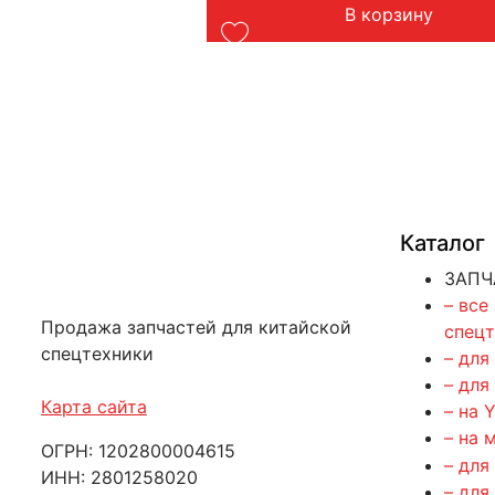
орзину
В корзину
Каталог
ЗАПЧ
– все
Продажа запчастей для китайской
спец
спецтехники
– для
– для
Карта сайта
– на 
– на 
ОГРН: 1202800004615
– для
ИНН: 2801258020
– для