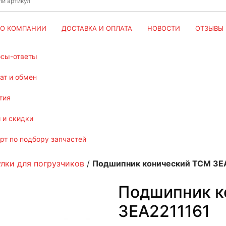
О КОМПАНИИ
ДОСТАВКА И ОПЛАТА
НОВОСТИ
ОТЗЫВЫ
осы-ответы
рат и обмен
тия
и и скидки
ерт по подбору запчастей
улки для погрузчиков
/
Подшипник конический TCM 3E
Подшипник к
3EA2211161