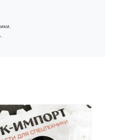
ики.
».