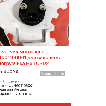
Cчетчик моточасов
4601106001 для вилочного
погрузчика Heli CBD2
4 400
₽
Купить в 1 клик
✓ В наличии
Артикул: 4601106001
Оригинал/Аналог
Гарантия: уточнить
Производитель: Advanced
Страна: Китай
Подходит: Heli CBD2