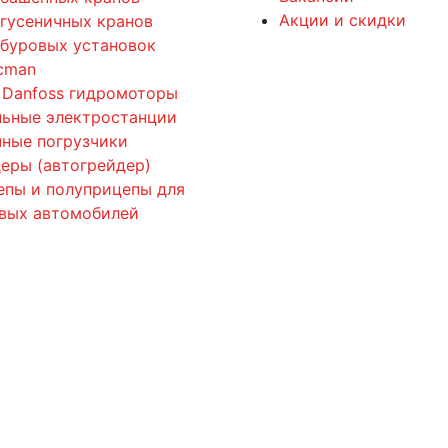
Акции и скидки
 гусеничных кранов
 буровых установок
cman
 Danfoss гидромоторы
льные электростанции
ные погрузчики
еры (автогрейдер)
епы и полуприцепы для
овых автомобилей