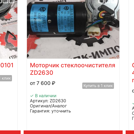
0101
Моторчик стеклоочистителя
ZD2630
1 клик
7 600
₽
Купить в 1 клик
✓ В наличии
Артикул: ZD2630
Оригинал/Аналог
Гарантия: уточнить
Производитель: Advanced
Страна: Китай
Применение: HELI CPCD120
Вес: 5 кг