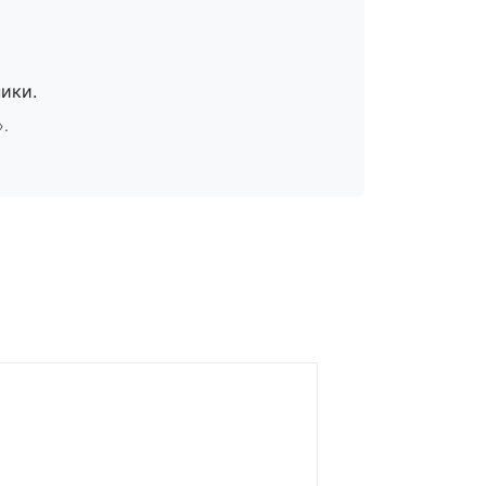
ики.
».