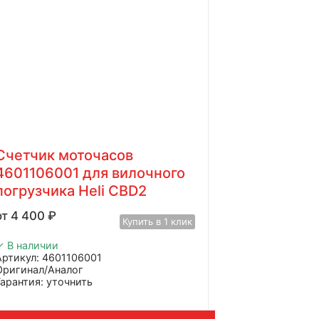
Cчетчик моточасов
4601106001 для вилочного
погрузчика Heli CBD2
4 400
₽
Купить в 1 клик
✓ В наличии
Артикул: 4601106001
Оригинал/Аналог
Гарантия: уточнить
Производитель: Advanced
Страна: Китай
Подходит: Heli CBD2