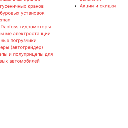
Акции и скидки
 гусеничных кранов
 буровых установок
cman
 Danfoss гидромоторы
льные электростанции
ные погрузчики
еры (автогрейдер)
епы и полуприцепы для
овых автомобилей