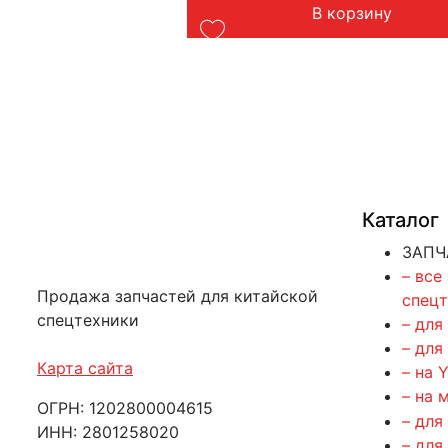
орзину
В корзину
Каталог
ЗАПЧ
– все
Продажа запчастей для китайской
спец
спецтехники
– для
– для
Карта сайта
– на 
– на 
ОГРН: 1202800004615
– для
ИНН: 2801258020
– для