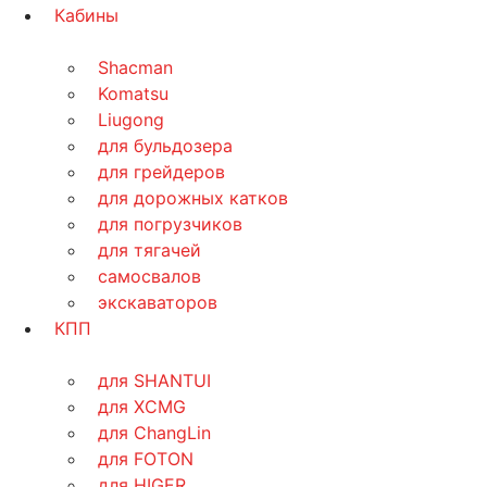
Кабины
Shacman
Komatsu
Liugong
для бульдозера
для грейдеров
для дорожных катков
для погрузчиков
для тягачей
самосвалов
экскаваторов
КПП
для SHANTUI
для XCMG
для ChangLin
для FOTON
для HIGER