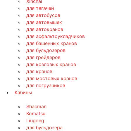
Xinchai
для тягачей
для автобусов
для автовышек
для автокранов
для асфальтоукладчиков
для башенных кранов
для бульдозеров
для грейдеров
для козловых кранов
для кранов
для мостовых кранов
для погрузчиков
Кабины
Shacman
Komatsu
Liugong
для бульдозера