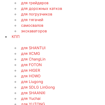
для грейдеров
для дорожных катков
для погрузчиков
для тягачей
самосвалов
экскаваторов
КПП
для SHANTUI
для XCMG
для ChangLin
для FOTON
для HIGER
для HOWO
для Liugong
для SDLG LinGong
для SHAANXI
для Yuchai
для YUTONG