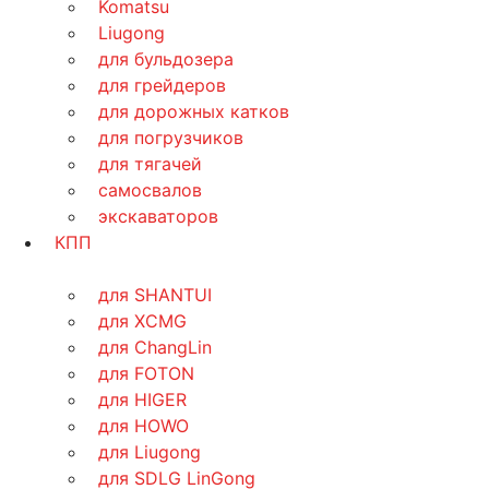
Komatsu
Liugong
для бульдозера
для грейдеров
для дорожных катков
для погрузчиков
для тягачей
самосвалов
экскаваторов
КПП
для SHANTUI
для XCMG
для ChangLin
для FOTON
для HIGER
для HOWO
для Liugong
для SDLG LinGong