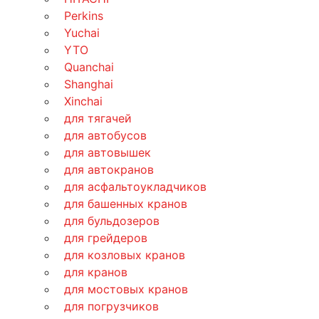
Perkins
Yuchai
YTO
Quanchai
Shanghai
Xinchai
для тягачей
для автобусов
для автовышек
для автокранов
для асфальтоукладчиков
для башенных кранов
для бульдозеров
для грейдеров
для козловых кранов
для кранов
для мостовых кранов
для погрузчиков