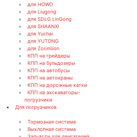
для HOWO
для Liugong
для SDLG LinGong
для SHAANXI
для Yuchai
для YUTONG
для Zoomlion
КПП на грейдеры
КПП на бульдозеры
КПП на автобусы
КПП на автокраны
КПП на дорожные катки
КПП на экскаваторы-
погрузчики
Для погрузчиков
Тормозная система
Выхлопная система
Запчасти для двигателей