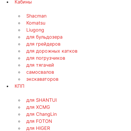
Кабины
Shacman
Komatsu
Liugong
для бульдозера
для грейдеров
для дорожных катков
для погрузчиков
для тягачей
самосвалов
экскаваторов
КПП
для SHANTUI
для XCMG
для ChangLin
для FOTON
для HIGER