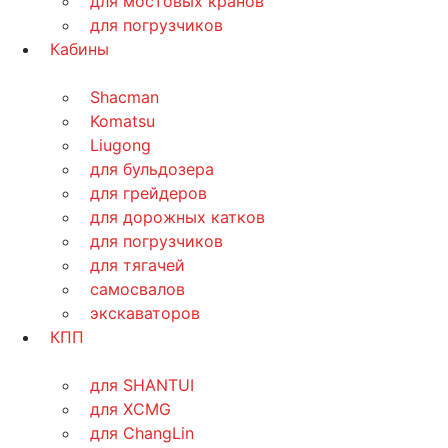
для мостовых кранов
для погрузчиков
Кабины
Shacman
Komatsu
Liugong
для бульдозера
для грейдеров
для дорожных катков
для погрузчиков
для тягачей
самосвалов
экскаваторов
КПП
для SHANTUI
для XCMG
для ChangLin