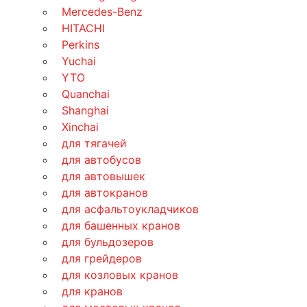
Mercedes-Benz
HITACHI
Perkins
Yuchai
YTO
Quanchai
Shanghai
Xinchai
для тягачей
для автобусов
для автовышек
для автокранов
для асфальтоукладчиков
для башенных кранов
для бульдозеров
для грейдеров
для козловых кранов
для кранов