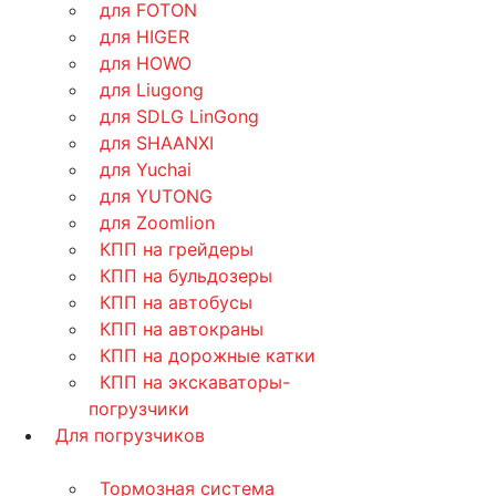
для FOTON
для HIGER
для HOWO
для Liugong
для SDLG LinGong
для SHAANXI
для Yuchai
для YUTONG
для Zoomlion
КПП на грейдеры
КПП на бульдозеры
КПП на автобусы
КПП на автокраны
КПП на дорожные катки
КПП на экскаваторы-
погрузчики
Для погрузчиков
Тормозная система