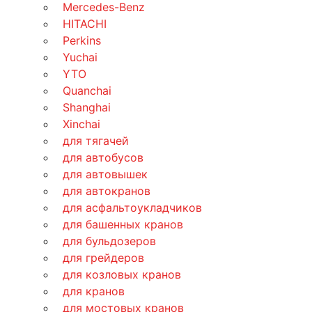
Mercedes-Benz
HITACHI
Perkins
Yuchai
YTO
Quanchai
Shanghai
Xinchai
для тягачей
для автобусов
для автовышек
для автокранов
для асфальтоукладчиков
для башенных кранов
для бульдозеров
для грейдеров
для козловых кранов
для кранов
для мостовых кранов