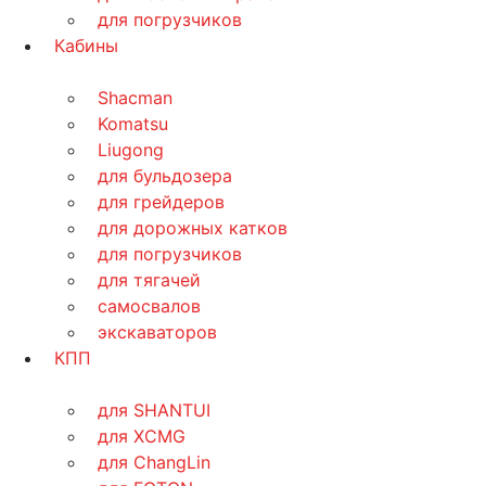
для погрузчиков
Кабины
Shacman
Komatsu
Liugong
для бульдозера
для грейдеров
для дорожных катков
для погрузчиков
для тягачей
самосвалов
экскаваторов
КПП
для SHANTUI
для XCMG
для ChangLin