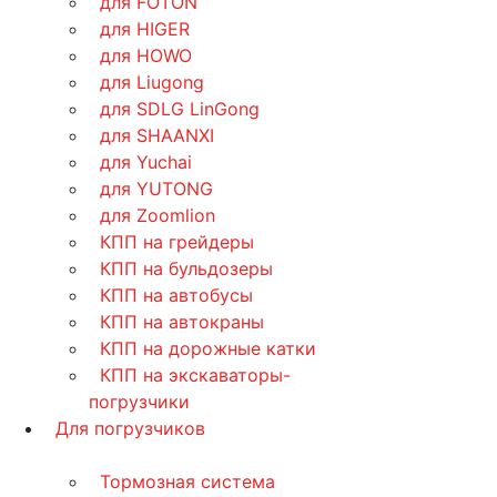
для FOTON
для HIGER
для HOWO
для Liugong
для SDLG LinGong
для SHAANXI
для Yuchai
для YUTONG
для Zoomlion
КПП на грейдеры
КПП на бульдозеры
КПП на автобусы
КПП на автокраны
КПП на дорожные катки
КПП на экскаваторы-
погрузчики
Для погрузчиков
Тормозная система