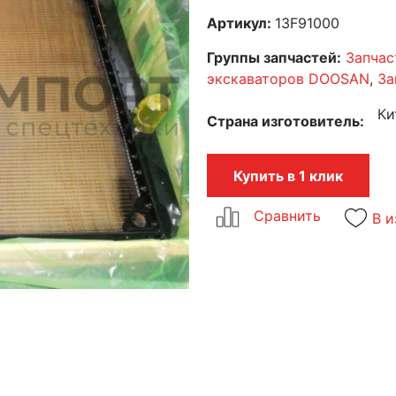
Артикул:
13F91000
Группы запчастей:
Запчас
экскаваторов DOOSAN
,
За
Ки
Страна изготовитель
Купить в 1 клик
В и