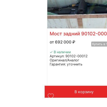
 426-00270
Мост задний 90102-000
692 000
₽
Купить в 1 клик
Купить в 
✓ В наличии
Артикул: 90102-00012
Оригинал/Аналог
Гарантия: уточнить
Производитель: Advanced
Страна: Китай
Применение: экскаватор Doosan
Вес: 853 кг
орзину
В корзину