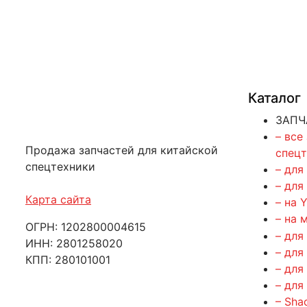
Каталог
ЗАПЧ
– все
Продажа запчастей для китайской
спец
спецтехники
– для
– для
Карта сайта
– на 
– на 
ОГРН: 1202800004615
– для
ИНН: 2801258020
– для
КПП: 280101001
– для
– для
– Sha