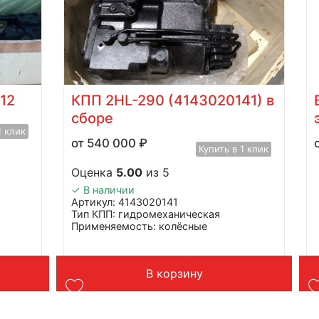
12
КПП 2HL-290 (4143020141) в
сборе
1 клик
540 000
₽
Купить в 1 клик
Оценка
5.00
из 5
✓ В наличии
Артикул: 4143020141
Тип КПП: гидромеханическая
Применяемость: колёсные
экскаваторы DOOSAN S180W-V,
S200W-V, S210W-V, DX190W
Масса: 150 кг
В корзину