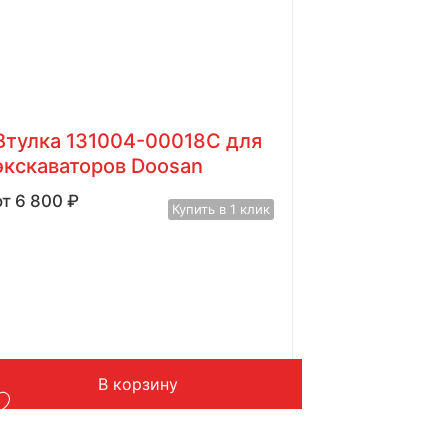
Втулка 131004-00018C для
экскаваторов Doosan
6 800
₽
Купить в 1 клик
В корзину