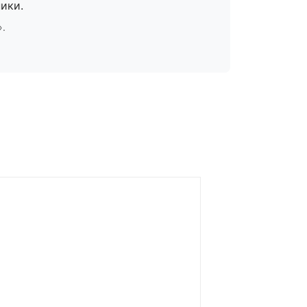
ики.
».