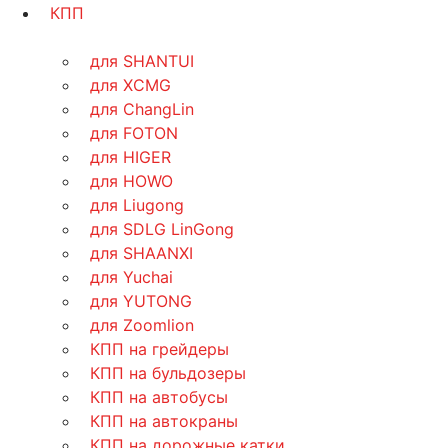
КПП
для SHANTUI
для XCMG
для ChangLin
для FOTON
для HIGER
для HOWO
для Liugong
для SDLG LinGong
для SHAANXI
для Yuchai
для YUTONG
для Zoomlion
КПП на грейдеры
КПП на бульдозеры
КПП на автобусы
КПП на автокраны
КПП на дорожные катки