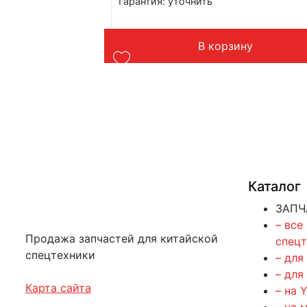
Гарантия: уточнить
Производитель: Advanced
Страна: Китай
Подходит: XGMA XG935H
у
В корзину
Вес: 54 кг
Каталог
ЗАПЧ
– все
Продажа запчастей для китайской
спец
спецтехники
– для
– для
Карта сайта
– на 
– на 