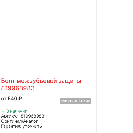
Болт межзубъевой защиты
819968983
540
₽
Купить в 1 клик
✓ В наличии
Артикул: 819968983
Оригинал/Аналог
Гарантия: уточнить
Производитель: Advanced