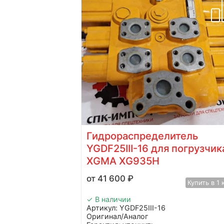
00666
Гидрораспределитель
YGDF25III-16 для погрузчик
Купить в 1 клик
XGMA XG935H
41 600
₽
Купить в 1 
✓ В наличии
Артикул: YGDF25III-16
Оригинал/Аналог