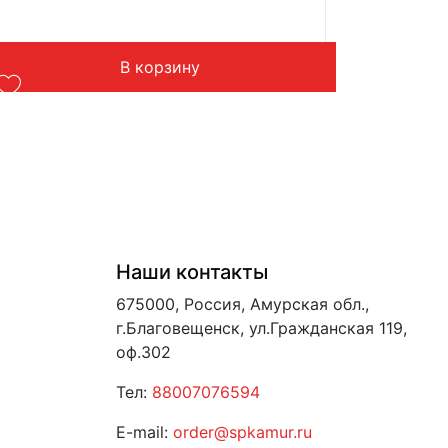
Страна: Китай
Подходит: XCMG XC978
Вес: 1,5 кг
В корзину
Наши контакты
675000, Россия, Амурская обл.,
г.Благовещенск, ул.Гражданская 119,
оф.302
Тел:
88007076594
E-mail:
order@spkamur.ru