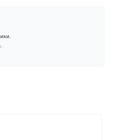
ики.
».