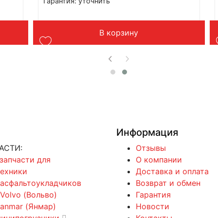
Гарантия: уточнить
Производитель: Advanced
Страна: Китай
Подходит: XCMG LW330RU
В корзину
Вес: до 1 кг
Информация
АСТИ:
Отзывы
 запчасти для
О компании
техники
Доставка и оплата
 асфальтоукладчиков
Возврат и обмен
 Volvo (Вольво)
Гарантия
Yanmar (Янмар)
Новости
минипогрузчики
Контакты