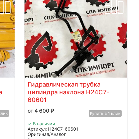
Гидравлическая трубка
а
цилиндра наклона H24C7-
60601
4 600
₽
клик
Купить в 1 клик
✓ В наличии
Артикул: H24C7-60601
Оригинал/Аналог