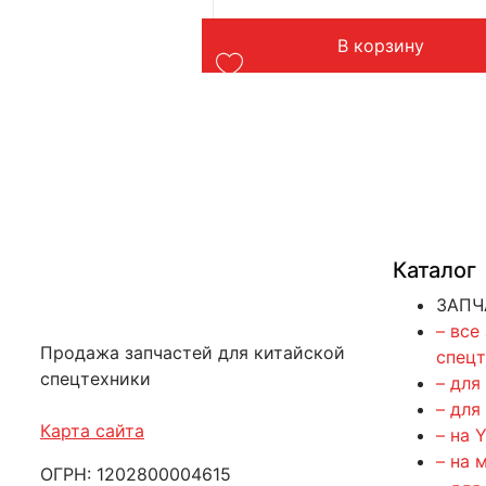
Гарантия: уточнить
g CLG835H
Производитель: Advanced
Страна: Китай
орзину
В корзину
Подходит: Liugong CLG835H
Вес: до 1 кг
Каталог
ЗАПЧ
– все
Продажа запчастей для китайской
спец
спецтехники
– для
– для
Карта сайта
– на 
– на 
ОГРН: 1202800004615