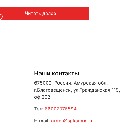
Подходит: Liugong CLG835H
Вес: до 1 кг
В корзину
Наши контакты
675000, Россия, Амурская обл.,
г.Благовещенск, ул.Гражданская 119,
оф.302
Тел:
88007076594
E-mail:
order@spkamur.ru