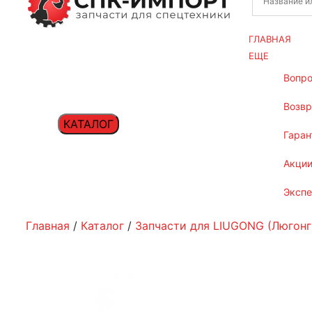
ГЛАВНАЯ
ЕЩЕ
вопр
возв
КАТАЛОГ
гаран
акци
эксп
Главная
/
Каталог
/
Запчасти для LIUGONG (Люгонг