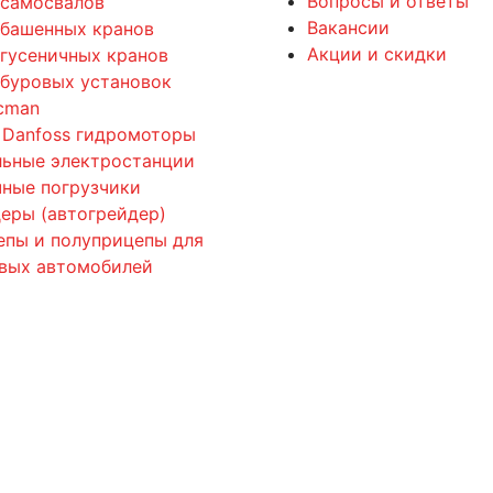
Вопросы и ответы
 самосвалов
Вакансии
 башенных кранов
Акции и скидки
 гусеничных кранов
 буровых установок
cman
 Danfoss гидромоторы
льные электростанции
ные погрузчики
еры (автогрейдер)
епы и полуприцепы для
овых автомобилей