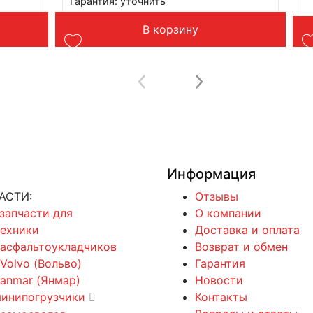
Применение: LiuGong ZL50CN
Вес: до 1 кг
Читать далее
Информация
АСТИ:
Отзывы
 запчасти для
О компании
техники
Доставка и оплата
 асфальтоукладчиков
Возврат и обмен
 Volvo (Вольво)
Гарантия
Yanmar (Янмар)
Новости
минипогрузчики
Контакты