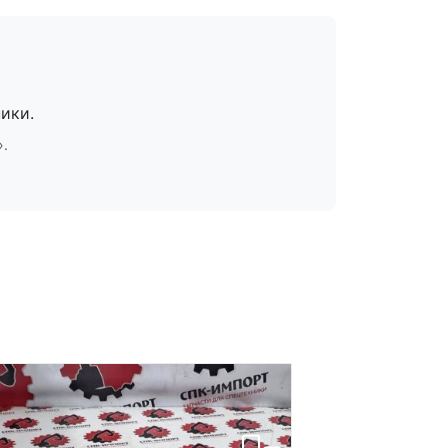
ики.
».