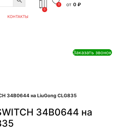
0
₽
0
0
КОНТАКТЫ
Заказать звонок
CH 34B0644 на LiuGong CLG835
SWITCH 34B0644 на
835