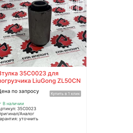
Болт 01B0993 для
погрузчиков Liugong
520
₽
Купить в 1 клик
✓ В наличии
Артикул: 01B0993
Оригинал/Аналог
Гарантия: уточнить
Производитель: Advanced
Страна: Китай