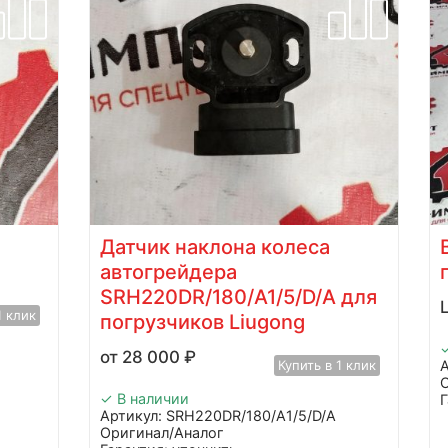
Втулка 35C0023 для
погрузчика LiuGong ZL50CN
 для
Цена по запросу
Купить в 1 клик
✓ В наличии
1 клик
Артикул: 35C0023
Оригинал/Аналог
Гарантия: уточнить
Производитель: Advanced
Страна: Китай