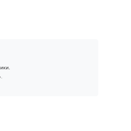
ики.
».