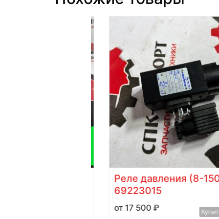
тников HF488
Реле давления (8-150 b
ектропогрузчика
69223015
17 500
₽
Купить в 