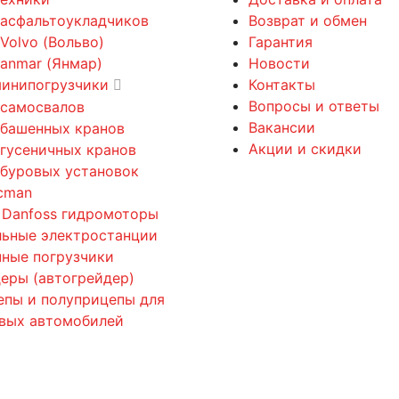
 асфальтоукладчиков
Возврат и обмен
 Volvo (Вольво)
Гарантия
Yanmar (Янмар)
Новости
минипогрузчики
Контакты
Вопросы и ответы
 самосвалов
Вакансии
 башенных кранов
Акции и скидки
 гусеничных кранов
 буровых установок
cman
 Danfoss гидромоторы
льные электростанции
ные погрузчики
еры (автогрейдер)
епы и полуприцепы для
овых автомобилей