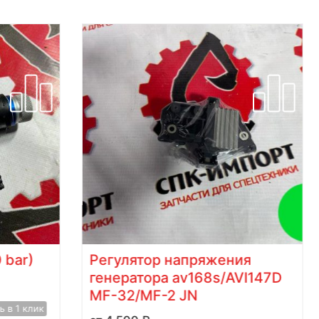
ar)
Регулятор напряжения
генератора av168s/AVI147D
MF-32/MF-2 JN
1 клик