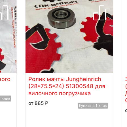
ного
Ролик мачты Jungheinrich
(28*75.5*24) 51300548 для
вилочного погрузчика
1 клик
885
₽
Купить в 1 клик