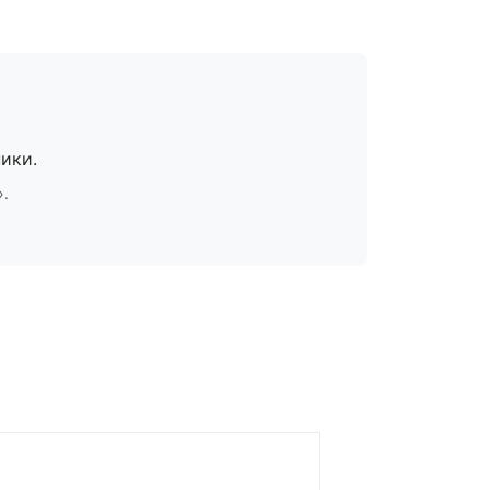
ики.
».