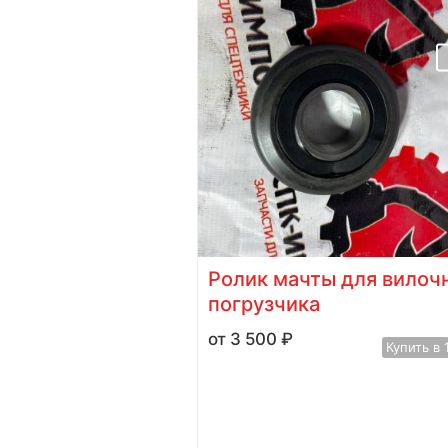
ителя 3250950
Ролик мачты для вилоч
ля Cummins
погрузчика
S10
3 500
₽
Купить в 
у
Купить в 1 клик