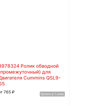
3978324 Ролик обводной
(промежуточный) для
Двигателя Cummins QSL9-
G5
765
₽
Купить в 1 клик