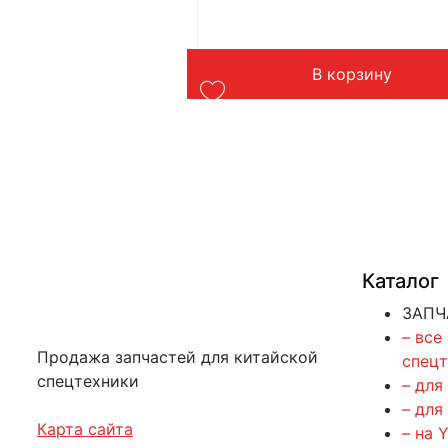
В корзину
ть далее
Каталог
ЗАПЧ
– все
Продажа запчастей для китайской
спец
спецтехники
– для
– для
Карта сайта
– на 