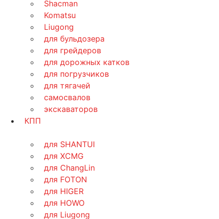
Shacman
Komatsu
Liugong
для бульдозера
для грейдеров
для дорожных катков
для погрузчиков
для тягачей
самосвалов
экскаваторов
КПП
для SHANTUI
для XCMG
для ChangLin
для FOTON
для HIGER
для HOWO
для Liugong