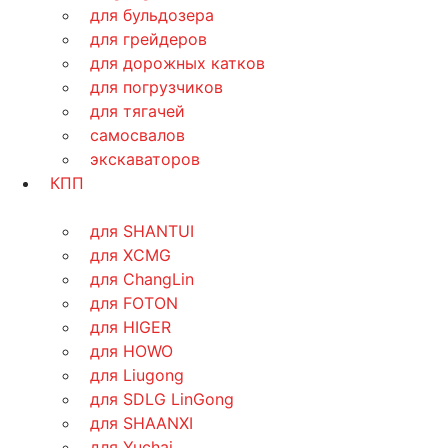
для бульдозера
для грейдеров
для дорожных катков
для погрузчиков
для тягачей
самосвалов
экскаваторов
КПП
для SHANTUI
для XCMG
для ChangLin
для FOTON
для HIGER
для HOWO
для Liugong
для SDLG LinGong
для SHAANXI
для Yuchai