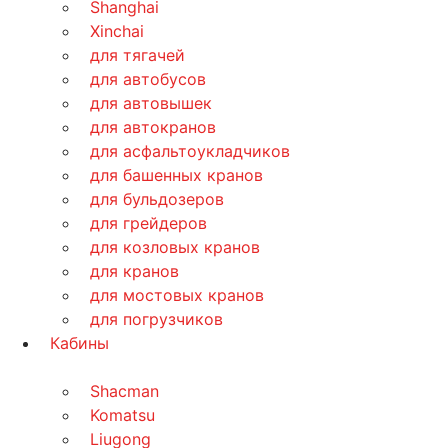
Shanghai
Xinchai
для тягачей
для автобусов
для автовышек
для автокранов
для асфальтоукладчиков
для башенных кранов
для бульдозеров
для грейдеров
для козловых кранов
для кранов
для мостовых кранов
для погрузчиков
Кабины
Shacman
Komatsu
Liugong