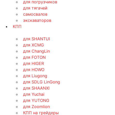
для погрузчиков
для тягачей
самосвалов
экскаваторов
КПП
для SHANTUI
для XCMG
для ChangLin
для FOTON
для HIGER
для HOWO
для Liugong
для SDLG LinGong
для SHAANXI
для Yuchai
для YUTONG
для Zoomlion
КПП на грейдеры