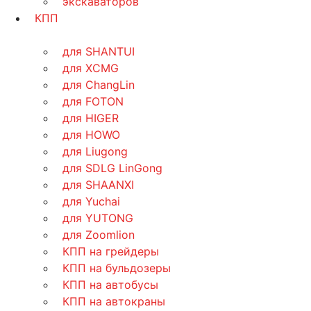
экскаваторов
КПП
для SHANTUI
для XCMG
для ChangLin
для FOTON
для HIGER
для HOWO
для Liugong
для SDLG LinGong
для SHAANXI
для Yuchai
для YUTONG
для Zoomlion
КПП на грейдеры
КПП на бульдозеры
КПП на автобусы
КПП на автокраны