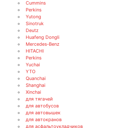
Cummins
Perkins
Yutong
Sinotruk
Deutz
Huafeng Dongli
Mercedes-Benz
HITACHI
Perkins
Yuchai
YTO
Quanchai
Shanghai
Xinchai
для тягачей
для автобусов
для автовышек
для автокранов
для асфальтоукладчиков