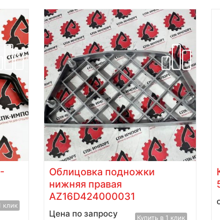
-
Облицовка подножки
нижняя правая
AZ16D424000031
1 клик
Цена по запросу
Купить в 1 клик