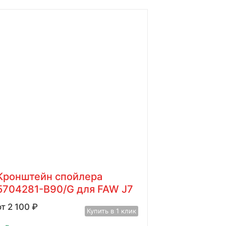
Кронштейн спойлера
5704281-B90/G для FAW J7
2 100
₽
Купить в 1 клик