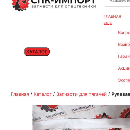
ГЛАВНАЯ
ЕЩЕ
вопр
возв
КАТАЛОГ
гаран
акци
эксп
Главная
/
Каталог
/
Запчасти для тягачей
/
Рулева