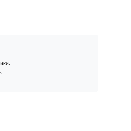
ики.
».