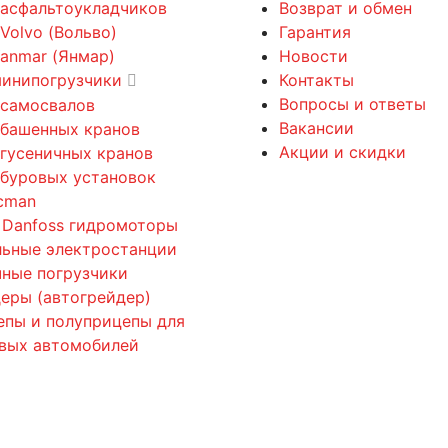
 асфальтоукладчиков
Возврат и обмен
 Volvo (Вольво)
Гарантия
Yanmar (Янмар)
Новости
минипогрузчики
Контакты
Вопросы и ответы
 самосвалов
Вакансии
 башенных кранов
Акции и скидки
 гусеничных кранов
 буровых установок
cman
 Danfoss гидромоторы
льные электростанции
ные погрузчики
еры (автогрейдер)
епы и полуприцепы для
овых автомобилей