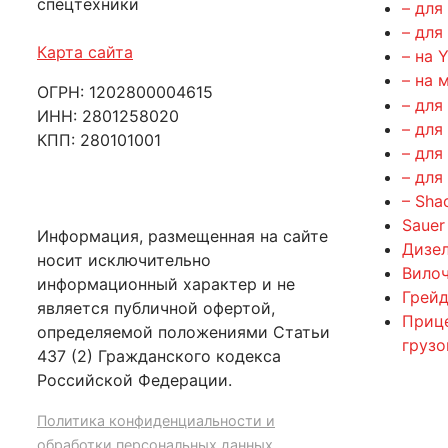
спецтехники
– для
– для
Карта сайта
– на 
– на 
ОГРН: 1202800004615
– для
ИНН: 2801258020
– для
КПП: 280101001
– для
– для
– Sha
Sauer
Информация, размещенная на сайте
Дизе
носит исключительно
Вилоч
информационный характер и не
Грейд
является публичной офертой,
Приц
определяемой положениями Статьи
груз
437 (2) Гражданского кодекса
Российской Федерации.
Политика конфиденциальности и
обработки персональных данных