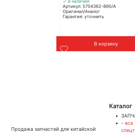
✓ В наличии
Артикул: 5704362-B90/A
Оригинал/Аналог
20-6001
Гарантия: уточнить
Производитель: FAW
ь
Страна: Китай
dvanced
Подходит: FAW J7
Вес: 1 кг
k C7H / C7H MAX /
В корзину
ть далее
Каталог
ЗАПЧ
– все
Продажа запчастей для китайской
спец