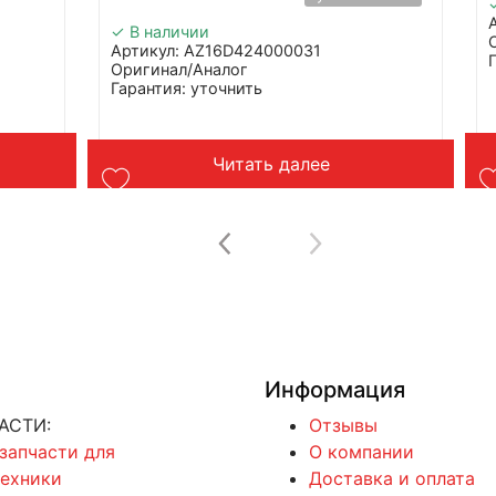
✓ В наличии
Артикул: AZ16D424000031
Оригинал/Аналог
Гарантия: уточнить
Производитель: Advanced
Страна: Китай
В
Применение: Sitrak C7H / C7H MAX /
Читать далее
C9H.
Вес: до 1 кг
Информация
АСТИ:
Отзывы
 запчасти для
О компании
техники
Доставка и оплата