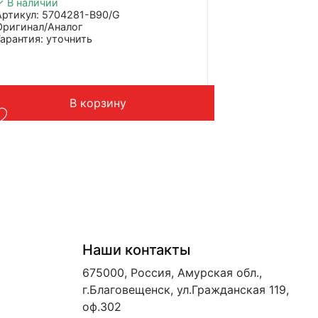
✓ В наличии
Артикул: 5704281-B90/G
Оригинал/Аналог
Гарантия: уточнить
Производитель: FAW
Страна: Китай
Подходит: FAW J7
ес: 1 кг
В корзину
Наши контакты
675000, Россия, Амурская обл.,
г.Благовещенск, ул.Гражданская 119,
оф.302