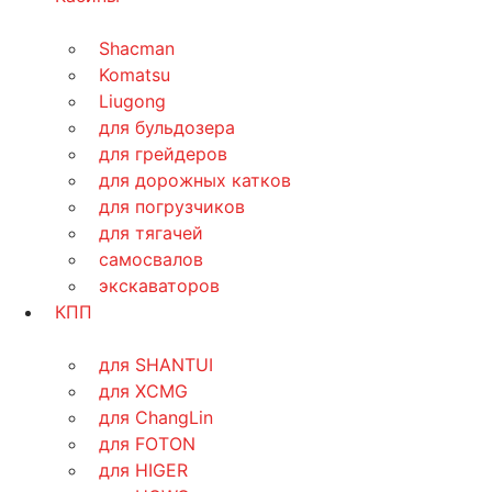
Shacman
Komatsu
Liugong
для бульдозера
для грейдеров
для дорожных катков
для погрузчиков
для тягачей
самосвалов
экскаваторов
КПП
для SHANTUI
для XCMG
для ChangLin
для FOTON
для HIGER