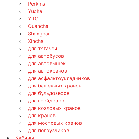
Perkins
Yuchai
YTO
Quanchai
Shanghai
Xinchai
для тягачей
для автобусов
для автовышек
для автокранов
для асфальтоукладчиков
для башенных кранов
для бульдозеров
для грейдеров
для козловых кранов
для кранов
для мостовых кранов
для погрузчиков
Кабины