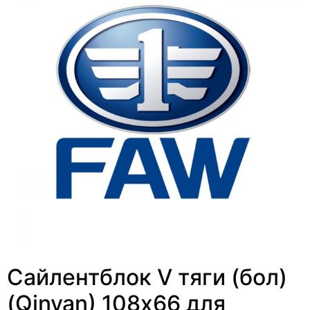
Сайлентблок V тяги (бол)
(Qinyan) 108х66 для