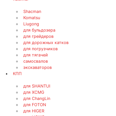
Shacman
Komatsu
Liugong
для бульдозера
для грейдеров
для дорожных катков
для погрузчиков
для тягачей
самосвалов
экскаваторов
КПП
для SHANTUI
для XCMG
для ChangLin
для FOTON
для HIGER