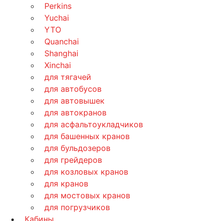
Perkins
Yuchai
YTO
Quanchai
Shanghai
Xinchai
для тягачей
для автобусов
для автовышек
для автокранов
для асфальтоукладчиков
для башенных кранов
для бульдозеров
для грейдеров
для козловых кранов
для кранов
для мостовых кранов
для погрузчиков
Кабины