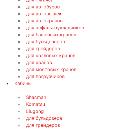
для автобусов
для автовышек
для автокранов
для асфальтоукладчиков
для башенных кранов
для бульдозеров
для грейдеров
для козловых кранов
для кранов
для мостовых кранов
для погрузчиков
Кабины
Shacman
Komatsu
Liugong
для бульдозера
для грейдеров