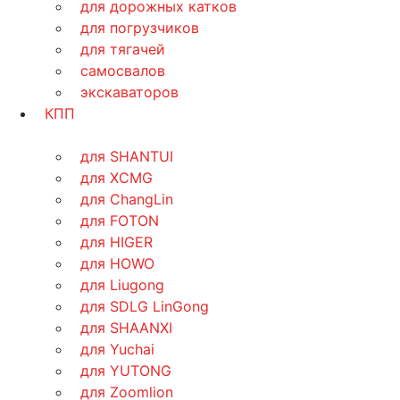
для дорожных катков
для погрузчиков
для тягачей
самосвалов
экскаваторов
КПП
для SHANTUI
для XCMG
для ChangLin
для FOTON
для HIGER
для HOWO
для Liugong
для SDLG LinGong
для SHAANXI
для Yuchai
для YUTONG
для Zoomlion