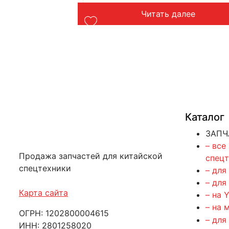
лее
Читать далее
Каталог
ЗАПЧ
– все
Продажа запчастей для китайской
спец
спецтехники
– для
– для
Карта сайта
– на 
– на 
ОГРН: 1202800004615
– для
ИНН: 2801258020