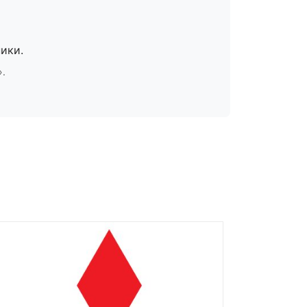
ики.
».