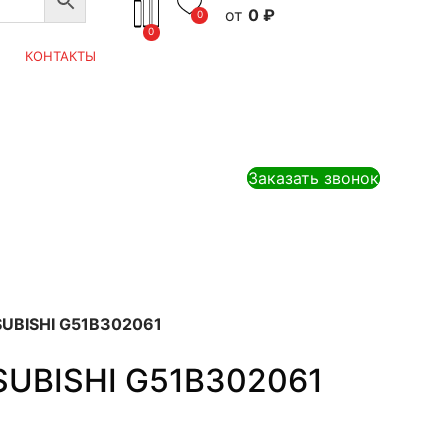
0
₽
0
0
КОНТАКТЫ
Заказать звонок
SUBISHI G51B302061
SUBISHI G51B302061