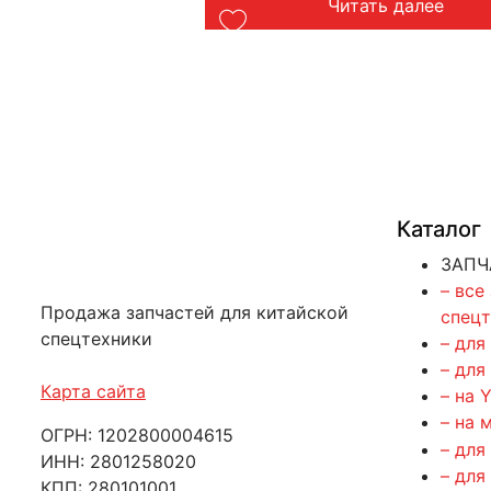
ть далее
Читать далее
Каталог
ЗАПЧ
– все
Продажа запчастей для китайской
спец
спецтехники
– для
– для
Карта сайта
– на 
– на 
ОГРН: 1202800004615
– для
ИНН: 2801258020
– для
КПП: 280101001