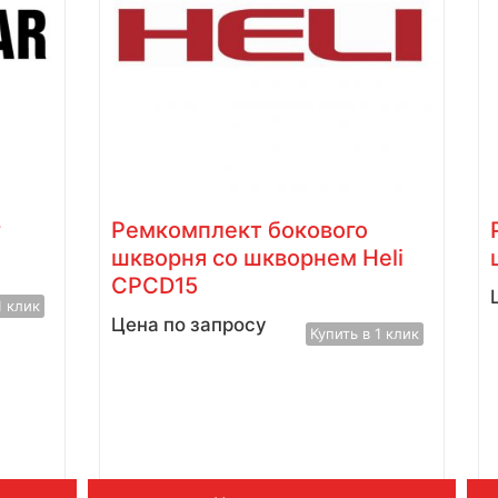
r
Ремкомплект бокового
шкворня со шкворнем Heli
CPCD15
1 клик
Цена по запросу
Купить в 1 клик