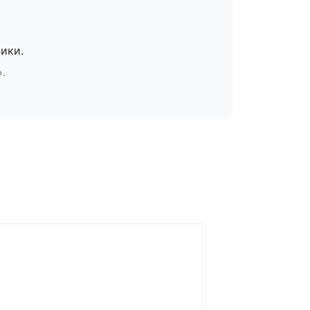
ики.
».