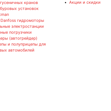
Акции и скидки
 гусеничных кранов
 буровых установок
cman
 Danfoss гидромоторы
льные электростанции
ные погрузчики
еры (автогрейдер)
епы и полуприцепы для
овых автомобилей