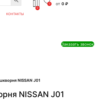
0
₽
0
0
КОНТАКТЫ
Заказать звонок
шкворня NISSAN J01
орня NISSAN J01