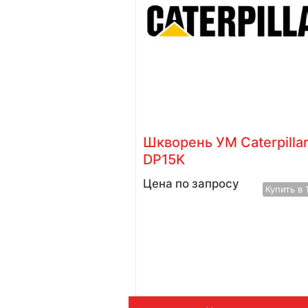
 Komatsu
Шкворень УМ Caterpilla
нтральный)
DP15K
у
Цена по запросу
Купить в 1 клик
Купить в 