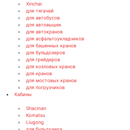
Xinchai
для тягачей
для автобусов
для автовышек
для автокранов
для асфальтоукладчиков
для башенных кранов
для бульдозеров
для грейдеров
для козловых кранов
для кранов
для мостовых кранов
для погрузчиков
Кабины
Shacman
Komatsu
Liugong
для бульдозера