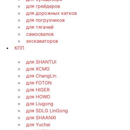
для грейдеров
для дорожных катков
для погрузчиков
для тягачей
самосвалов
экскаваторов
КПП
для SHANTUI
для XCMG
для ChangLin
для FOTON
для HIGER
для HOWO
для Liugong
для SDLG LinGong
для SHAANXI
для Yuchai