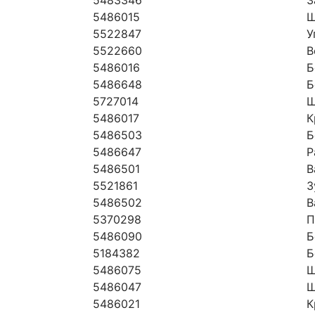
5483346
З
5486015
Ш
5522847
У
5522660
В
5486016
Б
5486648
Б
5727014
Ш
5486017
К
5486503
Б
5486647
Р
5486501
В
5521861
З
5486502
В
5370298
П
5486090
Б
5184382
Б
5486075
Ш
5486047
Ш
5486021
К