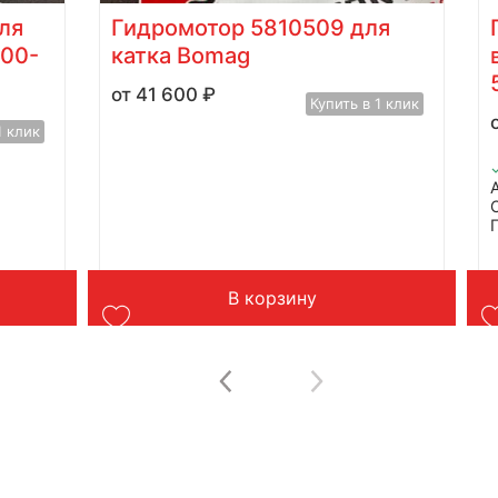
ля
Гидромотор 5810509 для
900-
катка Bomag
41 600
₽
Купить в 1 клик
1 клик
В корзину