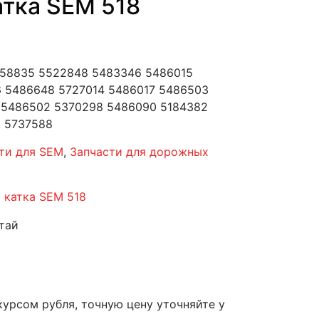
атка SEM 518
558835 5522848 5483346 5486015
 5486648 5727014 5486017 5486503
 5486502 5370298 5486090 5184382
 5737588
ти для SEM
,
Запчасти для дорожных
я катка SEM 518
тай
курсом рубля, точную цену уточняйте у