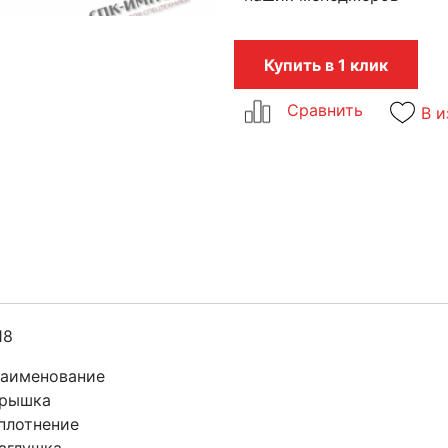
Купить в 1 клик
В и
18
аименование
рышка
плотнение