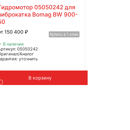
Гидромотор 05050242 для
виброкатка Bomag BW 900-
50
150 400
₽
Купить в 1 клик
✓ В наличии
Артикул: 05050242
Оригинал/Аналог
Гарантия: уточнить
Производитель: Parker
Страна: Китай
Подходит: Bomag BW 900-50
В корзину
Вес: 17 кг