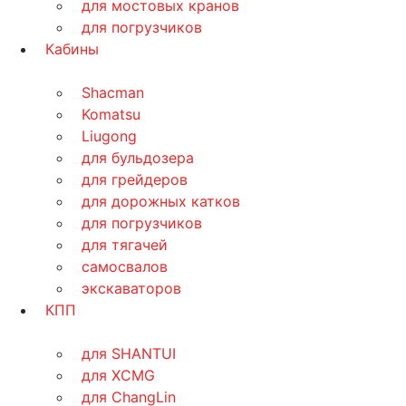
для мостовых кранов
для погрузчиков
Кабины
Shacman
Komatsu
Liugong
для бульдозера
для грейдеров
для дорожных катков
для погрузчиков
для тягачей
самосвалов
экскаваторов
КПП
для SHANTUI
для XCMG
для ChangLin