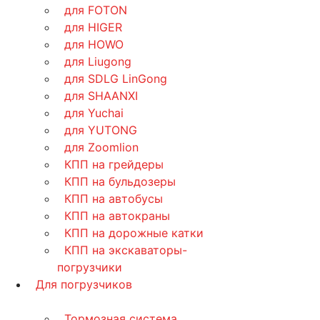
для FOTON
для HIGER
для HOWO
для Liugong
для SDLG LinGong
для SHAANXI
для Yuchai
для YUTONG
для Zoomlion
КПП на грейдеры
КПП на бульдозеры
КПП на автобусы
КПП на автокраны
КПП на дорожные катки
КПП на экскаваторы-
погрузчики
Для погрузчиков
Тормозная система