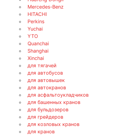
Mercedes-Benz
HITACHI
Perkins
Yuchai
YTO
Quanchai
Shanghai
Xinchai
для тягачей
для автобусов
для автовышек
для автокранов
для асфальтоукладчиков
для башенных кранов
для бульдозеров
для грейдеров
для козловых кранов
для кранов