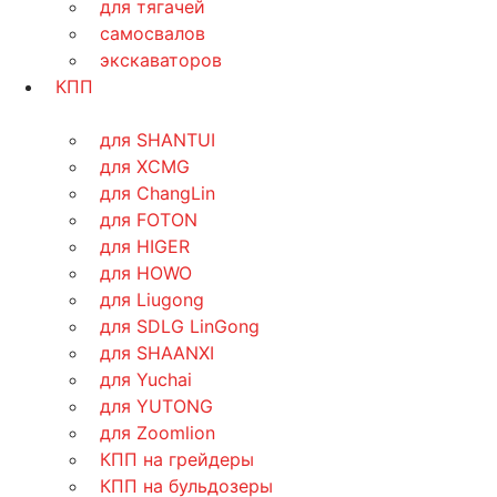
для тягачей
самосвалов
экскаваторов
КПП
для SHANTUI
для XCMG
для ChangLin
для FOTON
для HIGER
для HOWO
для Liugong
для SDLG LinGong
для SHAANXI
для Yuchai
для YUTONG
для Zoomlion
КПП на грейдеры
КПП на бульдозеры