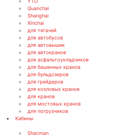
YTO
Quanchai
Shanghai
Xinchai
для тягачей
для автобусов
для автовышек
для автокранов
для асфальтоукладчиков
для башенных кранов
для бульдозеров
для грейдеров
для козловых кранов
для кранов
для мостовых кранов
для погрузчиков
Кабины
Shacman