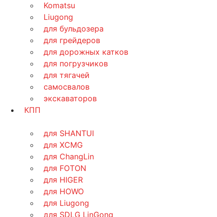
Komatsu
Liugong
для бульдозера
для грейдеров
для дорожных катков
для погрузчиков
для тягачей
самосвалов
экскаваторов
КПП
для SHANTUI
для XCMG
для ChangLin
для FOTON
для HIGER
для HOWO
для Liugong
для SDLG LinGong