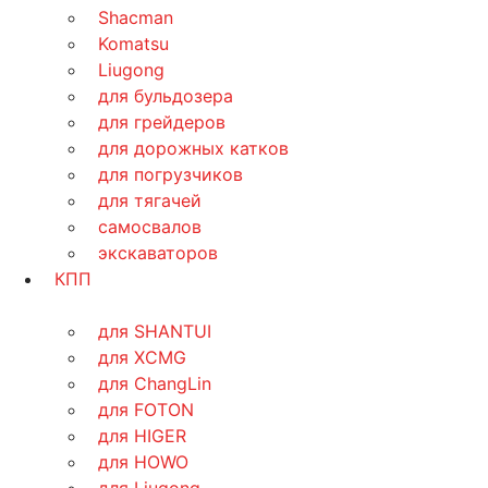
Shacman
Komatsu
Liugong
для бульдозера
для грейдеров
для дорожных катков
для погрузчиков
для тягачей
самосвалов
экскаваторов
КПП
для SHANTUI
для XCMG
для ChangLin
для FOTON
для HIGER
для HOWO