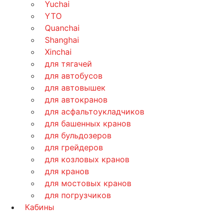
Yuchai
YTO
Quanchai
Shanghai
Xinchai
для тягачей
для автобусов
для автовышек
для автокранов
для асфальтоукладчиков
для башенных кранов
для бульдозеров
для грейдеров
для козловых кранов
для кранов
для мостовых кранов
для погрузчиков
Кабины