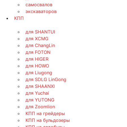
самосвалов
экскаваторов
КПП
для SHANTUI
для XCMG
для ChangLin
для FOTON
для HIGER
для HOWO
для Liugong
для SDLG LinGong
для SHAANXI
для Yuchai
для YUTONG
для Zoomlion
КПП на грейдеры
КПП на бульдозеры