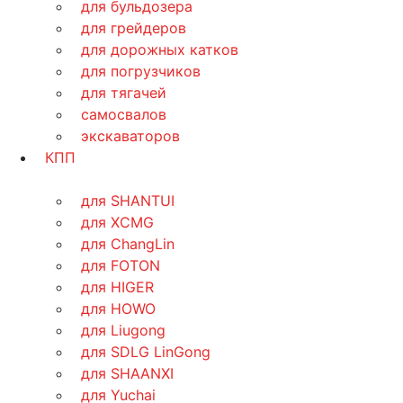
для бульдозера
для грейдеров
для дорожных катков
для погрузчиков
для тягачей
самосвалов
экскаваторов
КПП
для SHANTUI
для XCMG
для ChangLin
для FOTON
для HIGER
для HOWO
для Liugong
для SDLG LinGong
для SHAANXI
для Yuchai