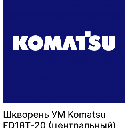
Шкворень УМ Komatsu
FD18T-20 (центральный)