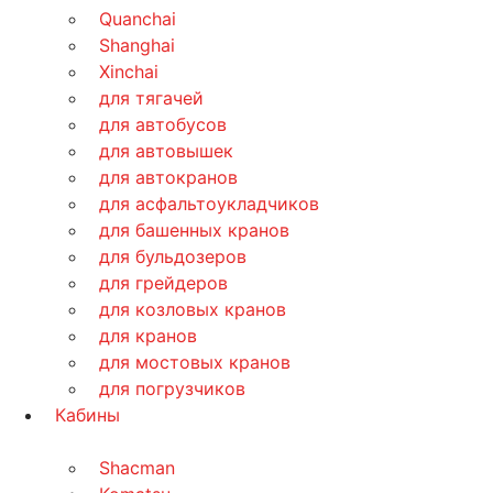
Quanchai
Shanghai
Xinchai
для тягачей
для автобусов
для автовышек
для автокранов
для асфальтоукладчиков
для башенных кранов
для бульдозеров
для грейдеров
для козловых кранов
для кранов
для мостовых кранов
для погрузчиков
Кабины
Shacman