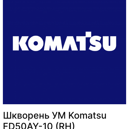
Шкворень УМ Komatsu
FD50AY-10 (RH)