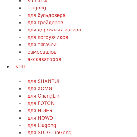
Komatsu
Liugong
для бульдозера
для грейдеров
для дорожных катков
для погрузчиков
для тягачей
самосвалов
экскаваторов
КПП
для SHANTUI
для XCMG
для ChangLin
для FOTON
для HIGER
для HOWO
для Liugong
для SDLG LinGong