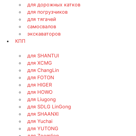
для дорожных катков
для погрузчиков
для тягачей
самосвалов
экскаваторов
КПП
для SHANTUI
для XCMG
для ChangLin
для FOTON
для HIGER
для HOWO
для Liugong
для SDLG LinGong
для SHAANXI
для Yuchai
для YUTONG
для Zoomlion