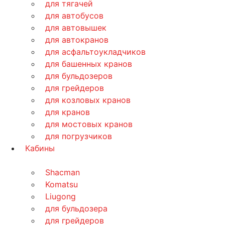
для тягачей
для автобусов
для автовышек
для автокранов
для асфальтоукладчиков
для башенных кранов
для бульдозеров
для грейдеров
для козловых кранов
для кранов
для мостовых кранов
для погрузчиков
Кабины
Shacman
Komatsu
Liugong
для бульдозера
для грейдеров