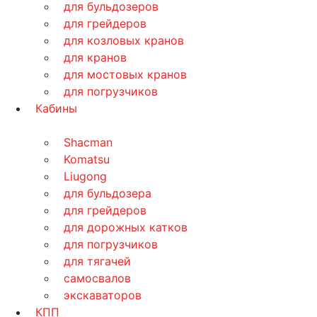
для бульдозеров
для грейдеров
для козловых кранов
для кранов
для мостовых кранов
для погрузчиков
Кабины
Shacman
Komatsu
Liugong
для бульдозера
для грейдеров
для дорожных катков
для погрузчиков
для тягачей
самосвалов
экскаваторов
КПП