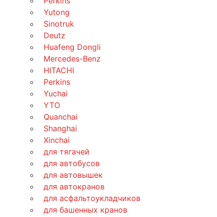
Perkins
Yutong
Sinotruk
Deutz
Huafeng Dongli
Mercedes-Benz
HITACHI
Perkins
Yuchai
YTO
Quanchai
Shanghai
Xinchai
для тягачей
для автобусов
для автовышек
для автокранов
для асфальтоукладчиков
для башенных кранов