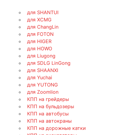
для SHANTUI
для XCMG
для ChangLin
для FOTON
для HIGER
для HOWO
для Liugong
для SDLG LinGong
для SHAANXI
для Yuchai
для YUTONG
для Zoomlion
КПП на грейдеры
КПП на бульдозеры
КПП на автобусы
КПП на автокраны
КПП на дорожные катки