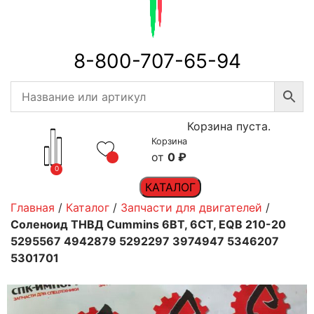
8-800-707-65-94
Корзина пуста.
Корзина
0
₽
0
КАТАЛОГ
Главная
/
Каталог
/
Запчасти для двигателей
/
Соленоид ТНВД Cummins 6BT, 6CT, EQB 210-20
5295567 4942879 5292297 3974947 5346207
5301701